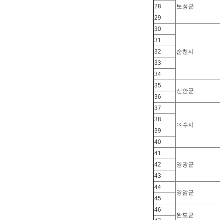
28
보성군
29
30
31
32
순천시
33
34
35
신안군
36
37
38
여수시
39
40
41
42
영광군
43
44
영암군
45
46
완도군