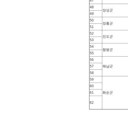
47
48
장성군
49
50
장흥군
51
52
진도군
53
54
함평군
55
56
57
해남군
58
59
60
61
화순군
62