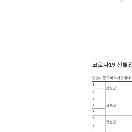
코로나19 선별
연번시군구의료기관명대
1
강진군
2
3
4
고흥군
5
6
곡성군
7