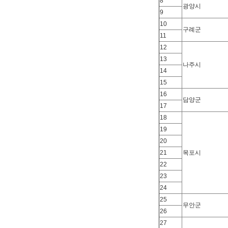
8
광양시
9
10
구례군
11
12
13
나주시
14
15
16
담양군
17
18
19
20
21
목포시
22
23
24
25
무안군
26
27