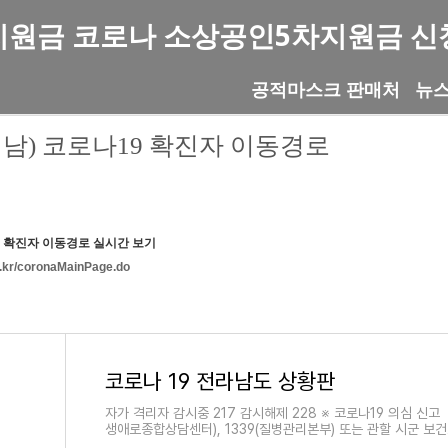
지원금 코로나 소상공인5차지원금 신
공적마스크 판매처
뉴
남) 코로나19 확진자 이동경로
9 확진자 이동경로 실시간 보기
o.kr/coronaMainPage.do
코로나 19 전라남도 상황판
자가 격리자 감시중 217 감시해제 228 ※ 코로나19 의심 신고
생애로종합상담센터), 1339(질병관리본부) 또는 관할 시군 보