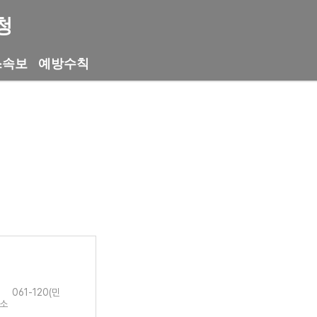
청
스속보
예방수칙
 061-120(민
건소