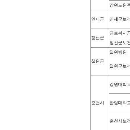
강원도원
인제군
인제군보
근로복지
정선군
정선군보
철원병원
철원군
철원군보
강원대학
춘천시
한림대학교
춘천시보