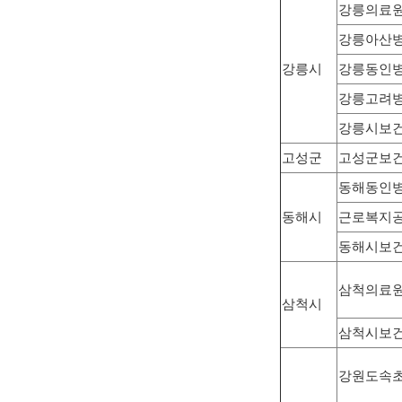
강릉의료
강릉아산
강릉시
강릉동인
강릉고려
강릉시보
고성군
고성군보
동해동인
동해시
근로복지공
동해시보
삼척의료
삼척시
삼척시보
강원도속