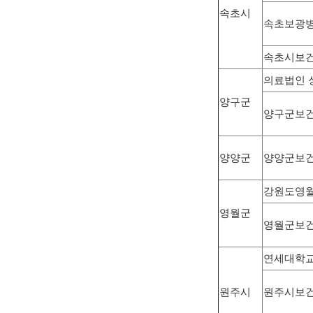
속초시
속초보광
속초시보
의료법인 
양구군
양구군보
양양군
양양군보
강원도영
영월군
영월군보
연세대학
원주시
원주시보