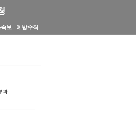
청
스속보
예방수칙
부과