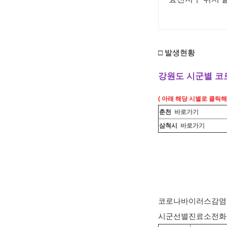
□
발생현황
강원도 시군별 코
( 아래 해당 시별로 클릭해
춘천
바로가기
삼척시
바로가기
코로나바이러스감염증-
시군선별진료소전화