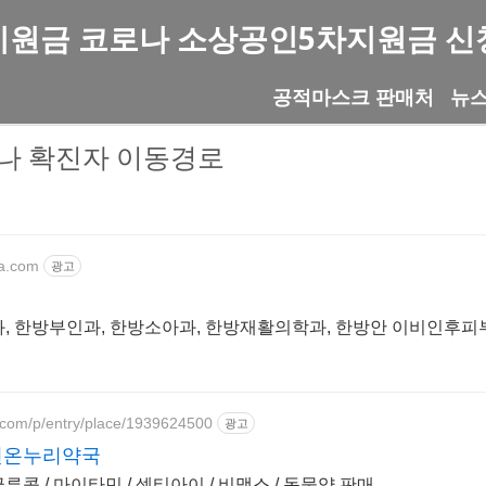
지원금 코로나 소상공인5차지원금 신
공적마스크 판매처
뉴
나 확진자 이동경로
oa.com
광고
과, 한방부인과, 한방소아과, 한방재활의학과, 한방안 이비인후피
.com/p/entry/place/1939624500
광고
천온누리약국
효천지구 위치 글루콤 / 마이타민 / 셀티아이 / 비맥스 / 동물약 판매