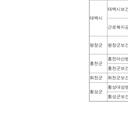
태백시보
태백시
근로복지공
평창군
평창군보
홍천아산
홍천군
홍천군보
화천군
화천군보
횡성대성
횡성군
횡성군보