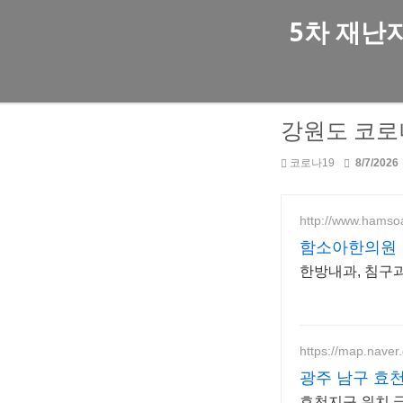
5차 재난
강원도 코로
코로나19
8/7/2026
http://www.hams
함소아한의원
한방내과, 침구
https://map.naver
광주 남구 효