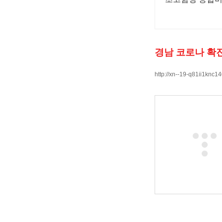
경남 코로나 확진
http://xn--19-q81ii1knc