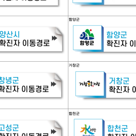
함양군
거창군
합천군