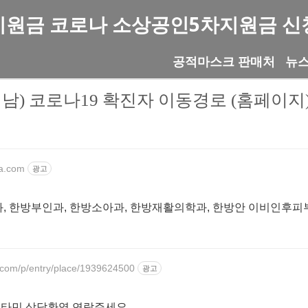
지원금 코로나 소상공인5차지원금 신
공적마스크 판매처
뉴
남) 코로나19 확진자 이동경로 (홈페이지
oa.com
광고
과, 한방부인과, 한방소아과, 한방재활의학과, 한방안 이비인후피
.com/p/entry/place/1939624500
광고
초고함량 종합비타민 상담환영 연락주세요