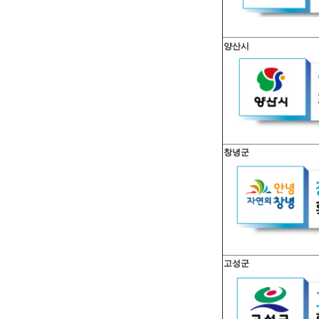
양산시
창녕군
고성군