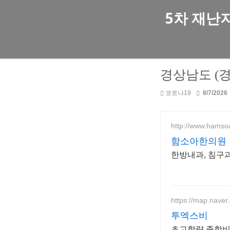
5차 재난
경상남도 (경
코로나19
8/7/2026
http://www.hams
함소아한의원
한방내과, 침구
https://map.naver
투엑스비