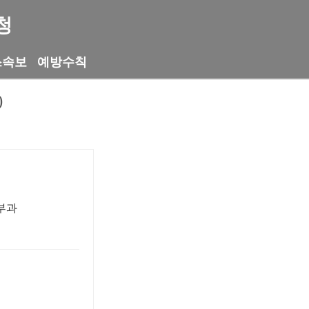
청
스속보
예방수칙
)
부과