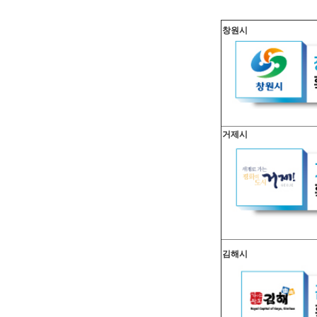
창원시
거제시
김해시