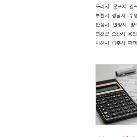
구리시
군포시
김
부천시
성남시
수
안성시
안양시
양
연천군
오산시
용인
이천시
파주시
평택