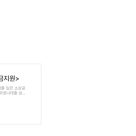
금지원>
해를 입은 소상공
 코로나대출 상세