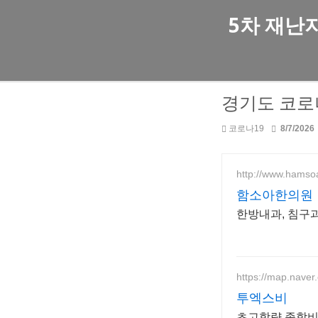
5차 재난
경기도 코로
코로나19
8/7/2026
http://www.hams
함소아한의원
한방내과, 침구
https://map.naver
투엑스비