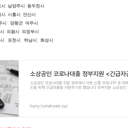
포시
남양주시
동두천시
원시
시흥시
안산시
주시
양평군
여주시
시
의왕시
의정부시
시
포천시
하남시
화성시
소상공인 코로나대출 정부지원 <긴급자
소상공인 코로나대출 지원 정부에서 이번 신종 코로나19 로 피
인을 위해 긴급대출을 지원하기로 했습니다 정부지원 소상공인
내용은 아래를 참고하시기 바랍니다. □ 소상공인 코..
hurry.tomahowk.xyz