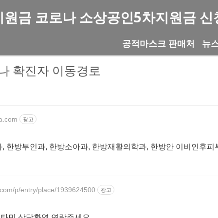
지원금 코로나 소상공인5차지원금 신
공적마스크 판매처
뉴
나 확진자 이동경로
oa.com
광고
과, 한방부인과, 한방소아과, 한방재활의학과, 한방안 이비인후피
.com/p/entry/place/1939624500
광고
초고함량 종합비타민 상담환영 연락주세요