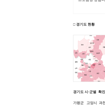
□
경기도 현황
경기도 시·군별 확
가평군
고양시
과